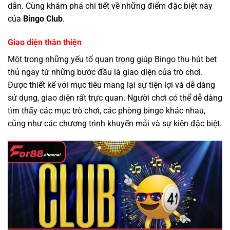
dẫn. Cùng khám phá chi tiết về những điểm đặc biệt này
của
Bingo Club
.
Giao diện thân thiện
Một trong những yếu tố quan trọng giúp Bingo thu hút bet
thủ ngay từ những bước đầu là giao diện của trò chơi.
Được thiết kế với mục tiêu mang lại sự tiện lợi và dễ dàng
sử dụng, giao diện rất trực quan. Người chơi có thể dễ dàng
tìm thấy các mục trò chơi, các phòng bingo khác nhau,
cũng như các chương trình khuyến mãi và sự kiện đặc biệt.