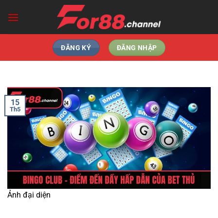
Bỏ
qua
nội
dung
ĐĂNG KÝ
ĐĂNG NHẬP
15
Th5
Ảnh đại diện