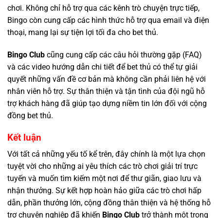
chơi. Không chỉ hỗ trợ qua các kênh trò chuyện trực tiếp,
Bingo còn cung cấp các hình thức hỗ trợ qua email và điện
thoại, mang lại sự tiện lợi tối đa cho bet thủ.
Bingo Club
cũng cung cấp các câu hỏi thường gặp (FAQ)
và các video hướng dẫn chi tiết để bet thủ có thể tự giải
quyết những vấn đề cơ bản mà không cần phải liên hệ với
nhân viên hỗ trợ. Sự thân thiện và tận tình của đội ngũ hỗ
trợ khách hàng đã giúp tạo dựng niềm tin lớn đối với cộng
đồng bet thủ.
Kết luận
Với tất cả những yếu tố kể trên, đây chính là một lựa chọn
tuyệt vời cho những ai yêu thích các trò chơi giải trí trực
tuyến và muốn tìm kiếm một nơi để thư giãn, giao lưu và
nhận thưởng. Sự kết hợp hoàn hảo giữa các trò chơi hấp
dẫn, phần thưởng lớn, cộng đồng thân thiện và hệ thống hỗ
trợ chuyên nghiệp đã khiến
Bingo Club
trở thành một trong