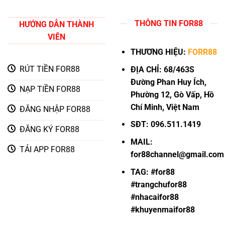
THÔNG TIN FOR88
HƯỚNG DẪN THÀNH
VIÊN
THƯƠNG HIỆU:
FORR88
RÚT TIỀN FOR88
ĐỊA CHỈ:
68/463S
Đường Phan Huy Ích,
NẠP TIỀN FOR88
Phường 12, Gò Vấp, Hồ
Chí Minh, Việt Nam
ĐĂNG NHẬP FOR88
SĐT:
096.511.1419
ĐĂNG KÝ FOR88
MAIL:
TẢI APP FOR88
for88channel@gmail.com
TAG:
#for88
#trangchufor88
#nhacaifor88
#khuyenmaifor88