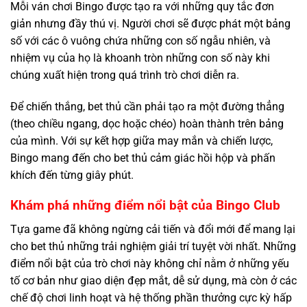
Mỗi ván chơi Bingo được tạo ra với những quy tắc đơn
giản nhưng đầy thú vị. Người chơi sẽ được phát một bảng
số với các ô vuông chứa những con số ngẫu nhiên, và
nhiệm vụ của họ là khoanh tròn những con số này khi
chúng xuất hiện trong quá trình trò chơi diễn ra.
Để chiến thắng, bet thủ cần phải tạo ra một đường thẳng
(theo chiều ngang, dọc hoặc chéo) hoàn thành trên bảng
của mình. Với sự kết hợp giữa may mắn và chiến lược,
Bingo mang đến cho bet thủ cảm giác hồi hộp và phấn
khích đến từng giây phút.
Khám phá những điểm nổi bật của Bingo Club
Tựa game đã không ngừng cải tiến và đổi mới để mang lại
cho bet thủ những trải nghiệm giải trí tuyệt vời nhất. Những
điểm nổi bật của trò chơi này không chỉ nằm ở những yếu
tố cơ bản như giao diện đẹp mắt, dễ sử dụng, mà còn ở các
chế độ chơi linh hoạt và hệ thống phần thưởng cực kỳ hấp