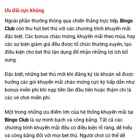
Ưu đãi cực khủng
Ngoài phần thưởng thông qua chiến thắng trực tiếp,
Bingo
Club
còn thu hút bet thủ với các chương trình khuyến mãi
đặc biệt. Các bonus chào mừng, khuyến mãi theo mùa, hay
các sự kiện giảm giá đều được tổ chức thường xuyên, tạo
điều kiện cho bet thủ tận dụng để nhận những lợi ích bổ
sung.
Đặc biệt, những bet thủ mới khi đăng ký tài khoản sẽ được
hưởng các gói khuyến mãi chào mừng cực kỳ hấp dẫn như
bonus miễn phí khi nạp tiền lần đầu tiên hoặc thậm chí là
các vé chơi miễn phí.
Một trong những ưu điểm lớn của hệ thống khuyến mãi tại
Bingo Club
là sự minh bạch và công bằng. Tất cả các
chương trình khuyến mãi đều có điều kiện rõ ràng, dễ hiểu
và công bằng đối với mọi bet thủ. Người chơi có thể dễ