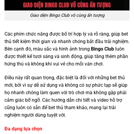
Giao diện Bingo Club vô cùng ấn tượng
Các phím chức năng được bố trí hợp lý và rõ ràng, giúp bet
thủ tiết kiệm thời gian và nhanh chóng bắt đầu trải nghiệm.
Bên cạnh đó, màu sắc và hình ảnh trong
Bingo Club
luôn
được thiết kế tươi sáng và sinh động, giúp tăng thêm phần
hứng thú và không khí vui vẻ cho mỗi ván chơi.
Điều này rất quan trọng, đặc biệt là đối với những bet thủ
mới, bởi vì sự dễ sử dụng và không có sự phức tạp sẽ giúp
họ nhanh chóng làm quen với trò chơi mà không gặp phải
cảm giác bỡ ngỡ. Các hướng dẫn chi tiết và video hỗ trợ
cũng luôn có sẵn để bet thủ tham khảo, mang lại trải
nghiệm người dùng tuyệt vời.
Đa dạng lựa chọn