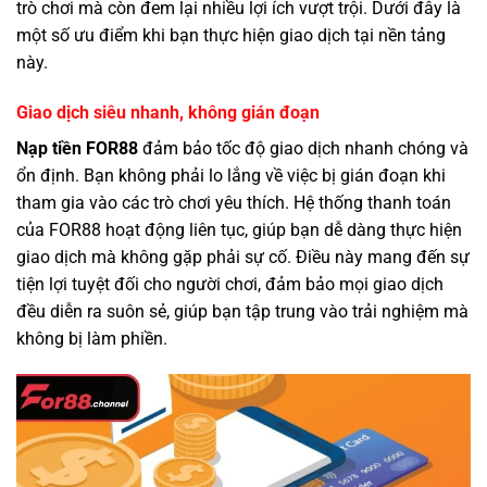
trò chơi mà còn đem lại nhiều lợi ích vượt trội. Dưới đây là
một số ưu điểm khi bạn thực hiện giao dịch tại nền tảng
này.
Giao dịch siêu nhanh, không gián đoạn
Nạp tiền FOR88
đảm bảo tốc độ giao dịch nhanh chóng và
ổn định. Bạn không phải lo lắng về việc bị gián đoạn khi
tham gia vào các trò chơi yêu thích. Hệ thống thanh toán
của FOR88 hoạt động liên tục, giúp bạn dễ dàng thực hiện
giao dịch mà không gặp phải sự cố. Điều này mang đến sự
tiện lợi tuyệt đối cho người chơi, đảm bảo mọi giao dịch
đều diễn ra suôn sẻ, giúp bạn tập trung vào trải nghiệm mà
không bị làm phiền.