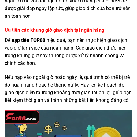
ngại liên hệ với đội ngũ hỗ trợ khách hàng của FOR88 để
được giải đáp ngay lập tức, giúp giao dịch của bạn trở nên
an toàn hơn.
Ưu tiên các khung giờ giao dịch tại ngân hàng
Để
nạp tiền FOR88
hiệu quả, bạn nên thực hiện giao dịch
vào giờ làm việc của ngân hàng. Các giao dịch thực hiện
trong khung giờ này thường được xử lý nhanh chóng và
chính xác hơn.
Nếu nạp vào ngoài giờ hoặc ngày lễ, quá trình có thể bị trễ
do ngân hàng hoặc hệ thống xử lý. Hãy lên kế hoạch để
giao dịch diễn ra trong khoảng thời gian thuận lợi, giúp bạn
tiết kiệm thời gian và tránh những bất tiện không đáng có.