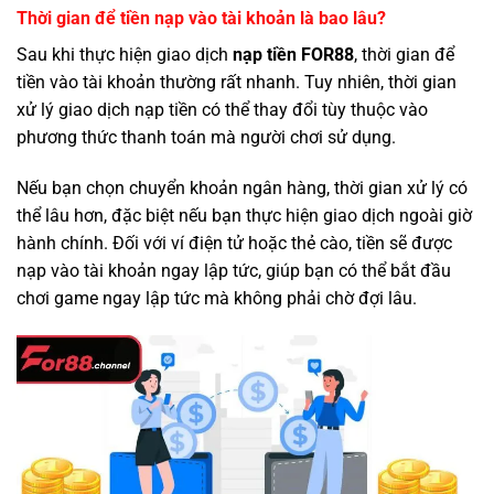
Thời gian để tiền nạp vào tài khoản là bao lâu?
Sau khi thực hiện giao dịch
nạp tiền FOR88
, thời gian để
tiền vào tài khoản thường rất nhanh. Tuy nhiên, thời gian
xử lý giao dịch nạp tiền có thể thay đổi tùy thuộc vào
phương thức thanh toán mà người chơi sử dụng.
Nếu bạn chọn chuyển khoản ngân hàng, thời gian xử lý có
thể lâu hơn, đặc biệt nếu bạn thực hiện giao dịch ngoài giờ
hành chính. Đối với ví điện tử hoặc thẻ cào, tiền sẽ được
nạp vào tài khoản ngay lập tức, giúp bạn có thể bắt đầu
chơi game ngay lập tức mà không phải chờ đợi lâu.