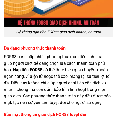
Hệ thống nạp tiền FOR88 giao dịch nhanh, an toàn
Đa dạng phương thức thanh toán
FOR88 cung cấp nhiều phương thức nạp tiền linh hoạt,
giúp người chơi dễ dàng chọn lựa cách thanh toán phù
hợp.
Nạp tiền FOR88
có thể thực hiện qua chuyển khoản
ngân hàng, ví điện tử hoặc thẻ cào, mang lại sự tiện lợi tối
đa. Điều này không chỉ giúp người chơi tiếp cận dịch vụ
nhanh chóng mà còn đảm bảo tính linh hoạt trong mọi
giao dịch. Các phương thức thanh toán này đều được bảo
mật, tạo nên sự yên tâm tuyệt đối cho người sử dụng.
Bảo mật thông tin giao dịch FOR88 tuyệt đối