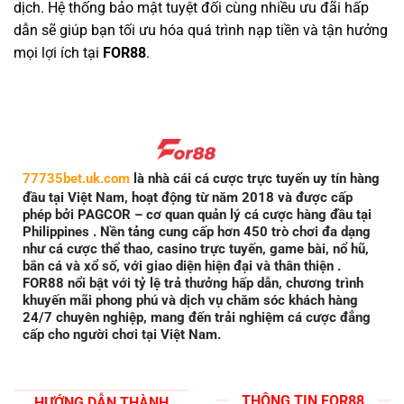
dịch. Hệ thống bảo mật tuyệt đối cùng nhiều ưu đãi hấp
dẫn sẽ giúp bạn tối ưu hóa quá trình nạp tiền và tận hưởng
mọi lợi ích tại
FOR88
.
77735bet.uk.com
là nhà cái cá cược trực tuyến uy tín hàng
đầu tại Việt Nam, hoạt động từ năm 2018 và được cấp
phép bởi PAGCOR – cơ quan quản lý cá cược hàng đầu tại
Philippines
.
Nền tảng cung cấp hơn 450 trò chơi đa dạng
như cá cược thể thao, casino trực tuyến, game bài, nổ hũ,
bắn cá và xổ số, với giao diện hiện đại và thân thiện
.
FOR88 nổi bật với tỷ lệ trả thưởng hấp dẫn, chương trình
khuyến mãi phong phú và dịch vụ chăm sóc khách hàng
24/7 chuyên nghiệp, mang đến trải nghiệm cá cược đẳng
cấp cho người chơi tại Việt Nam.
THÔNG TIN FOR88
HƯỚNG DẪN THÀNH