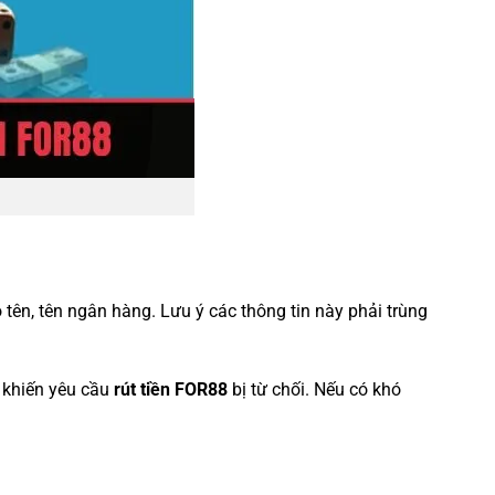
ọ tên, tên ngân hàng. Lưu ý các thông tin này phải trùng
ể khiến yêu cầu
rút tiền FOR88
bị từ chối. Nếu có khó