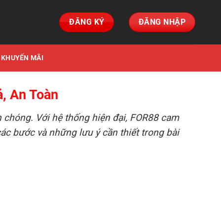
ĐĂNG KÝ
ĐĂNG NHẬP
KHUYẾN MÃI
ả, An Toàn
h chóng. Với hệ thống hiện đại,
FOR88
cam
các bước và những lưu ý cần thiết trong bài