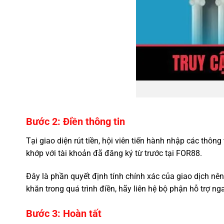
Bước 2: Điền thông tin
Tại giao diện rút tiền, hội viên tiến hành nhập các thôn
khớp với tài khoản đã đăng ký từ trước tại FOR88.
Đây là phần quyết định tính chính xác của giao dịch nê
khăn trong quá trình điền, hãy liên hệ bộ phận hỗ trợ nga
Bước 3: Hoàn tất