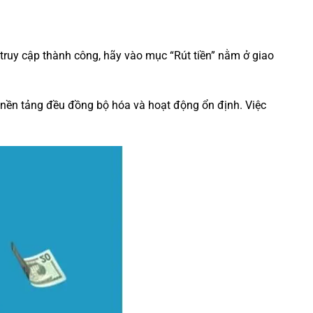
 truy cập thành công, hãy vào mục “Rút tiền” nằm ở giao
nền tảng đều đồng bộ hóa và hoạt động ổn định. Việc