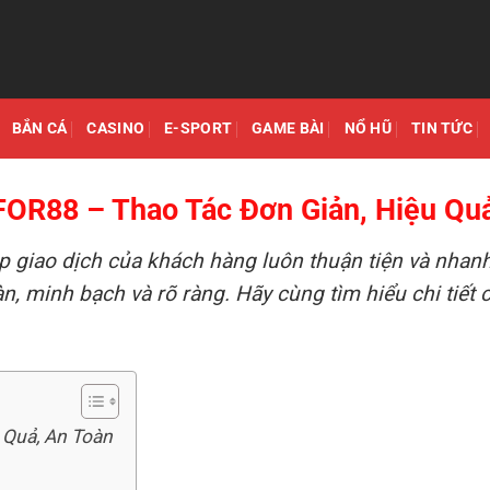
BẮN CÁ
CASINO
E-SPORT
GAME BÀI
NỔ HŨ
TIN TỨC
FOR88 – Thao Tác Đơn Giản, Hiệu Qu
úp giao dịch của khách hàng luôn thuận tiện và nhan
àn, minh bạch và rõ ràng. Hãy cùng tìm hiểu chi tiết 
 Quả, An Toàn