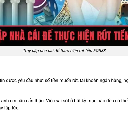
Truy cập nhà cái để thực hiện rút tiền FOR88
g tin được yêu cầu như: số tiền muốn rút, tài khoản ngân hàng, h
n anh em cần cẩn thận. Việc sai sót ở bất kỳ mục nào đều có th
y lập tức.