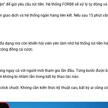
n” để gửi yêu cầu rút tiền. Hệ thống FOR88 sẽ xử lý tự động và 
iểm giao dịch và hệ thống ngân hàng liên kết. Nếu sau 15 phút 
a dạng mà còn khiến hội viên yên tâm nhờ hệ thống rút tiền hiệ
 cộng đồng cá cược.
ng ngay cả với người mới tham gia lần đầu. Từng bước được bố 
i không bị nhầm lẫn trong bất kỳ thao tác nào.
lick chuột. Không cần kiến thức kỹ thuật cao, bất kỳ ai cũng c