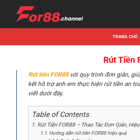
Bỏ
qua
nội
dung
TRANG CHỦ
Rút Tiền 
Rút tiền FOR88
với quy trình đơn giản, gi
kết hỗ trợ anh em thực hiện rút tiền an to
viết dưới đây.
Table of Contents
Rút Tiền FOR88 – Thao Tác Đơn Giản, Hiệu
Hướng dẫn rút tiền FOR88 hiệu quả