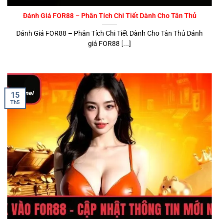
Đánh Giá FOR88 – Phân Tích Chi Tiết Dành Cho Tân Thủ
Đánh Giá FOR88 – Phân Tích Chi Tiết Dành Cho Tân Thủ Đánh
giá FOR88 [...]
15
Th5
Ảnh đại diện